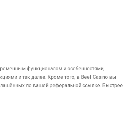
современным функционалом и особенностями,
иями и так далее. Кроме того, в Beef Casino вы
иглашённых по вашей реферальной ссылке. Быстрее