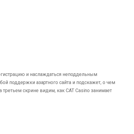
регистрацию и наслаждаться неподдельным
бой поддержки азартного сайта и подскажет, о чем
 третьем скрине видим, как CAT Casino занимает