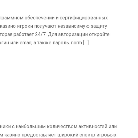
программном обеспечении и сертифицированных
 казино игроки получают независимую защиту
рая работает 24/7. Для авторизации откройте
н или email, а также пароль. norm […]
тники с наибольшим количеством активностей или
м казино предоставляет широкий спектр игровых