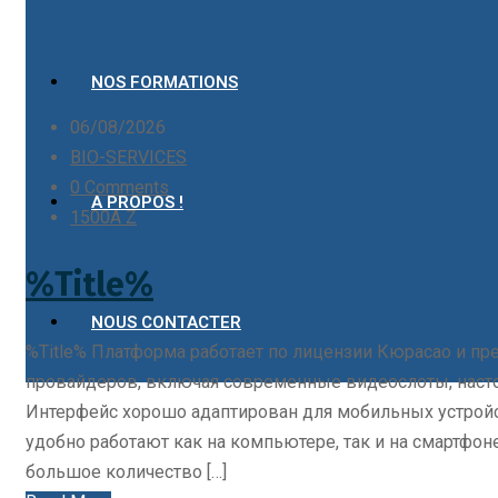
NOS FORMATIONS
06/08/2026
BIO-SERVICES
0 Comments
A PROPOS !
1500A Z
%Title%
NOUS CONTACTER
%Title% Платформа работает по лицензии Кюрасао и пре
провайдеров, включая современные видеослоты, насто
Интерфейс хорошо адаптирован для мобильных устрой
удобно работают как на компьютере, так и на смартфон
большое количество […]