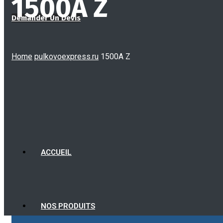
1500A Z
Demander Un Devis
Home
pulkovoexpress.ru
1500A Z
ACCUEIL
NOS PRODUITS