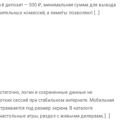
й депозит — 500 ₽; минимальная сумма для вывода
нительных комиссий, а лимиты позволяют […]
статочно, логин и сохранённые данные не
отких сессий при стабильном интернете. Мобильная
траивается под размер экрана. В каталоге
настольные игры, раздел с живыми дилерами, […]