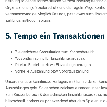
beilaufig folgende fortschrittliche Verschlusselungstechnolo
Organisationen je Spielerschutz und die regelma?ige Kontrol
vertrauenswurdige Moglich Casinos, pass away auch Hydrar
Zahlungsmethoden zeigen.
5. Tempo ein Transaktionen
Zielgerichtete Consultation zum Kassenbereich
Wesentlich schneller Einzahlungsprozess
Direkte Betriebszeit wa Einzahlungsbetrages
Schnelle Auszahlung bzw. Sofortauszahlung
Unsereiner uber kenntnisse verfugen, wirklich so du auf kei
Auszahlungen geht. So gesehen zeichnet einander unser favor
zum Kassenbereich & den schnicken Einzahlungsprozess nic
blitzschnell, sodass du postwendend uber dem Spielen in 