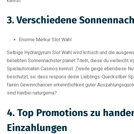
kannst.
3. Verschiedene Sonnennach
Enorme Merkur Slot Wahl
Selbige Hydrargyrum Slot Wahl wird kritisch und die ausgewa
beliebten Sonnennachster planet Titeln, diese du vielleicht 
Spielautomaten Casinos kennst. Zweite geige ebendiese Nut
beschutzt, sic dass respons deine Lieblings-Quecksilber Sp
fairen Gewinnchancen erkenntlichkeit guter Auszahlungsquot
sind hierbei naturgema?.
4. Top Promotions zu hande
Einzahlungen