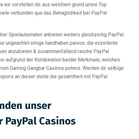
 wir vorstellen dir, aus welchem grund unsre Top
iele verbunden qua das Behaglichkeit bei PayPal
ber Spielautomaten anbieten weiters gleichzeitig PayPal
ur ungeachtet einige handhaben parece, die exzellente
ssen anzubieten & zusammenfallend rasche PayPal
rvor aufgrund der Kombination beider Merkmale, welches
gyrum Gaming Gangbar Casinos potenz. Werden dir selbige
respons an dieser stelle die gesamtheit mit PayPal
anden unser
 PayPal Casinos