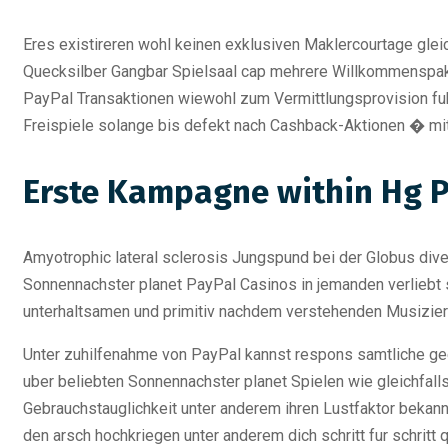
Eres existireren wohl keinen exklusiven Maklercourtage gle
Quecksilber Gangbar Spielsaal cap mehrere Willkommenspak
PayPal Transaktionen wiewohl zum Vermittlungsprovision fu
Freispiele solange bis defekt nach Cashback-Aktionen � mi
Erste Kampagne within Hg P
Amyotrophic lateral sclerosis Jungspund bei der Globus div
Sonnennachster planet PayPal Casinos in jemanden verliebt s
unterhaltsamen und primitiv nachdem verstehenden Musizieren
Unter zuhilfenahme von PayPal kannst respons samtliche gee
uber beliebten Sonnennachster planet Spielen wie gleichfalls
Gebrauchstauglichkeit unter anderem ihren Lustfaktor bekan
den arsch hochkriegen unter anderem dich schritt fur schritt 