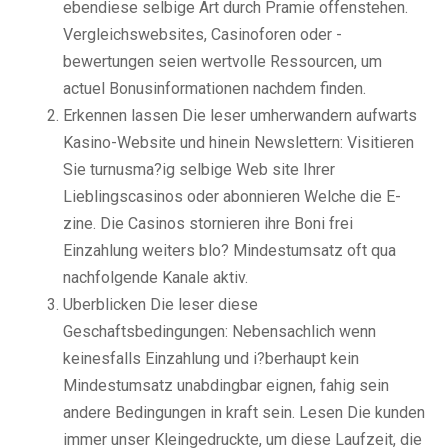
ebendiese selbige Art durch Pramie offenstehen.
Vergleichswebsites, Casinoforen oder -
bewertungen seien wertvolle Ressourcen, um
actuel Bonusinformationen nachdem finden.
Erkennen lassen Die leser umherwandern aufwarts
Kasino-Website und hinein Newslettern: Visitieren
Sie turnusma?ig selbige Web site Ihrer
Lieblingscasinos oder abonnieren Welche die E-
zine. Die Casinos stornieren ihre Boni frei
Einzahlung weiters blo? Mindestumsatz oft qua
nachfolgende Kanale aktiv.
Uberblicken Die leser diese
Geschaftsbedingungen: Nebensachlich wenn
keinesfalls Einzahlung und i?berhaupt kein
Mindestumsatz unabdingbar eignen, fahig sein
andere Bedingungen in kraft sein. Lesen Die kunden
immer unser Kleingedruckte, um diese Laufzeit, die