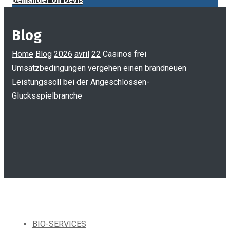
Demander Un Devis
Blog
Home
Blog
2026
avril
22
Casinos frei
Umsatzbedingungen vergehen einen brandneuen
Leistungssoll bei der Angeschlossen-
Glucksspielbranche
BIO-SERVICES