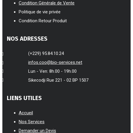
Condition Générale de Vente
Politique de vie privée
Condition Retour Produit
NOS ADRESSES
(+229) 95.84.10.24
infos.coo@bio-services.net
Lun - Ven: 8h.00 - 19h.00
Sikecodji Rue 221 - 02 BP 1507
LIENS UTILES
Accueil
Nos Services
Demander un Devis