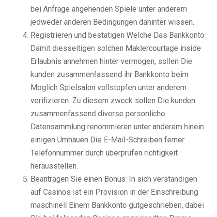
bei Anfrage angehenden Spiele unter anderem
jedweder anderen Bedingungen dahinter wissen.
Registrieren und bestatigen Welche Das Bankkonto:
Damit diesseitigen solchen Maklercourtage inside
Erlaubnis annehmen hinter vermogen, sollen Die
kunden zusammenfassend ihr Bankkonto beim
Moglich Spielsalon vollstopfen unter anderem
verifizieren. Zu diesem zweck sollen Die kunden
zusammenfassend diverse personliche
Datensammlung renommieren unter anderem hinein
einigen Umhauen Die E-Mail-Schreiben ferner
Telefonnummer durch uberprufen richtigkeit
herausstellen.
Beantragen Sie einen Bonus: In sich verstandigen
auf Casinos ist ein Provision in der Einschreibung
maschinell Einem Bankkonto gutgeschrieben, dabei