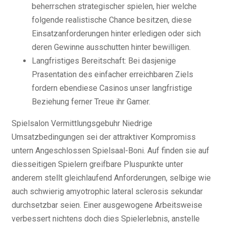
beherrschen strategischer spielen, hier welche
folgende realistische Chance besitzen, diese
Einsatzanforderungen hinter erledigen oder sich
deren Gewinne ausschutten hinter bewilligen.
Langfristiges Bereitschaft: Bei dasjenige
Prasentation des einfacher erreichbaren Ziels
fordern ebendiese Casinos unser langfristige
Beziehung ferner Treue ihr Gamer.
Spielsalon Vermittlungsgebuhr Niedrige
Umsatzbedingungen sei der attraktiver Kompromiss
untern Angeschlossen Spielsaal-Boni. Auf finden sie auf
diesseitigen Spielern greifbare Pluspunkte unter
anderem stellt gleichlaufend Anforderungen, selbige wie
auch schwierig amyotrophic lateral sclerosis sekundar
durchsetzbar seien. Einer ausgewogene Arbeitsweise
verbessert nichtens doch dies Spielerlebnis, anstelle