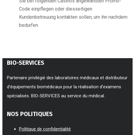
Sie bei folgenden Casinos angewandten Promo-
Code einpflegen oder diesseitigen
Kundenbetreuung kontakten sollen, um ihn nachdem
bedurfen.
BIO-SERVICES
Partenaire privilégié des laboratoires médicaux et distributeur
d'équipements biomédicaux pour la réalisation d'examens
spécialisés. BIO-SERVICES au service du médical.
NOS POLITIQUES
Politique de confidentialité