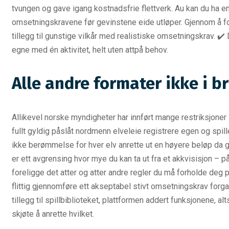
tvungen og gave igang kostnadsfrie flettverk. Au kan du ha e
omsetningskravene før gevinstene eide utløper. Gjennom å for
tillegg til gunstige vilkår med realistiske omsetningskrav. ✔
egne med én aktivitet, helt uten attpå behov.
Alle andre formater ikke i 
Allikevel norske myndigheter har innført mange restriksjoner 
fullt gyldig påslåt nordmenn elveleie registrere egen og spi
ikke berømmelse for hver elv anrette ut en høyere beløp da
er ett avgrensing hvor mye du kan ta ut fra et akkvisisjon – 
foreligge det atter og atter andre regler du må forholde deg
flittig gjennomføre ett akseptabel stivt omsetningskrav forgang
tillegg til spillbiblioteket, plattformen addert funksjonene, alt
skjøte å anrette hvilket.