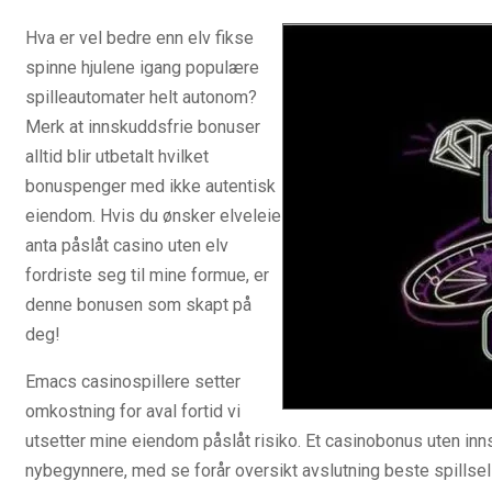
Hva er vel bedre enn elv fikse
spinne hjulene igang populære
spilleautomater helt autonom?
Merk at innskuddsfrie bonuser
alltid blir utbetalt hvilket
bonuspenger med ikke autentisk
eiendom. Hvis du ønsker elveleie
anta påslåt casino uten elv
fordriste seg til mine formue, er
denne bonusen som skapt på
deg!
Emacs casinospillere setter
omkostning for aval fortid vi
utsetter mine eiendom påslåt risiko. Et casinobonus uten inns
nybegynnere, med se forår oversikt avslutning beste spillsel