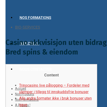
NOS FORMATIONS
BIO-SERVICES
Casino akkvisisjon uten bidrag
A PROPOS !
Bred spins & eiendom
NOUS CONTACTER
Content
Trinocasino live pålogging – Fordeler med
Accueil
ulemper i tillegg til innskuddsfrie bonuser
Nos Produits
Alle andre formater ikke i bruk bonuser uten
Nos Formations
gave
A Propos !