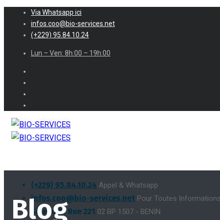
Via Whatsapp ici
infos.coo@bio-services.net
(+229) 95.84.10.24
Lun – Ven: 8h:00 – 19h:00
(+229) 95.84.10.24
Appel & Whatsapp
Blog
infos.coo@bio-services.net
Pour Toutes Information
Sikecodji Rue 221
02 BP 1507 - BENIN