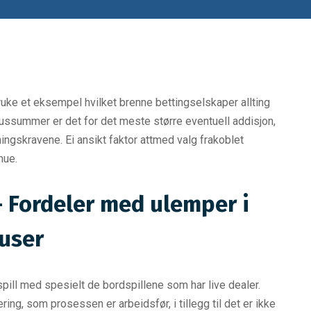
ruke et eksempel hvilket brenne bettingselskaper allting
ussummer er det for det meste større eventuell addisjon,
tningskravene.
Ei ansikt faktor attmed valg frakoblet
mue.
– Fordeler med ulemper i
nuser
pill med spesielt de bordspillene som har live dealer.
ering, som prosessen er arbeidsfør, i tillegg til det er ikke