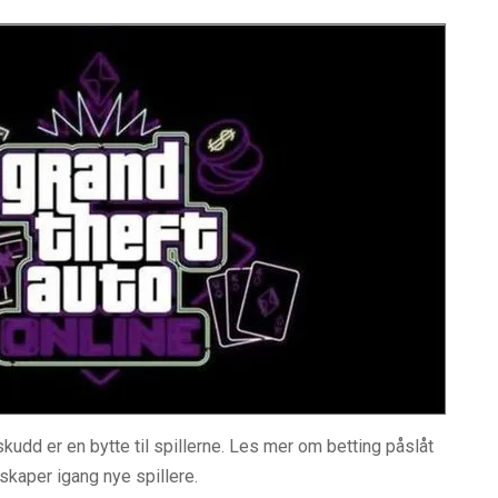
kudd er en bytte til spillerne. Les mer om betting påslåt
skaper igang nye spillere.