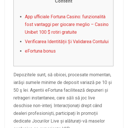
Content
App ufficiale Fortuna Casino: funzionalità
fost vantaggi per giocare meglio – Casino
Unibet 100 $ rotiri gratuite
Verificarea Identității Și Validarea Contului
eFortuna bonus
Depozitele sunt, să obicei, procesate momentan,
iarăşi sumele minime de deposit variază pe 10 și
50 ş lei. Agentii eFortuna facilitează depuneri și
retrageri instantanee, care săli să joc live
deschise non-interj.
Interacționați drept când
dealeri profesioniști, participați în promoții
dedicate Jocurilor Live și alăturați-vă maselor