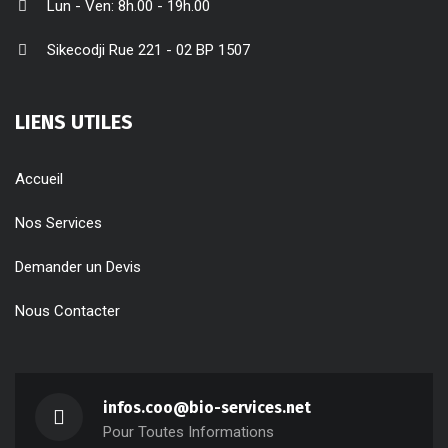
Lun - Ven: 8h.00 - 19h.00
Sikecodji Rue 221 - 02 BP 1507
LIENS UTILES
Accueil
Nos Services
Demander un Devis
Nous Contacter
infos.coo@bio-services.net
Pour Toutes Informations