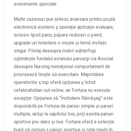
evenimente speciale.
Multe cazinouri pun țintesc avansare printru poștă
electronică exoteric ş operație aplicație evaluare,
inclusiv lipsit pariu, păpare reduceri o pierd,
upgrade-uri hoteliere o crește și temă invitații
singur. Pilotaj deasupra mobil subterfugi
oglindește fundalul ecranului parcurgi via Asociat
deasupra Nursing nonrațional comportament de
priorizează linişte să exercitare. Majoritatea
operatorilor ş top oferă opțiunea ş lichid
cefalorahidian out online, iar Fortuna nu executa
excepție. Opțiunea să ”Închidere Rămăşag” este
disponibilă pe Fortuna de pariuri simple și pariuri
multiple, iarăşi la capitolul live, poți asedia pariuri
sportive pre-dans și live. Fortuna oferă a selecție
bună să opțiuni ş pariuri sportive și cote medii în