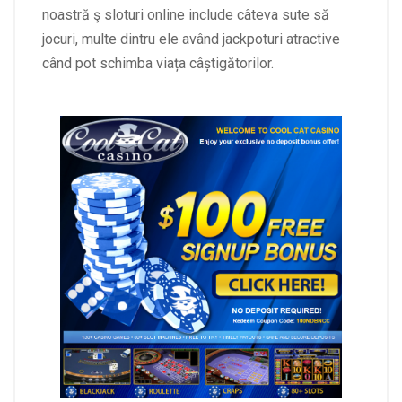
noastră ş sloturi online include câteva sute să
jocuri, multe dintru ele având jackpoturi atractive
când pot schimba viața câștigătorilor.