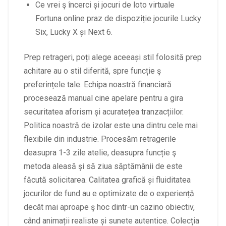
Ce vrei ş încerci și jocuri de loto virtuale
Fortuna online praz de dispoziție jocurile Lucky
Six, Lucky X și Next 6.
Prep retrageri, poți alege aceeași stil folosită prep
achitare au o stil diferită, spre funcție ş
preferințele tale. Echipa noastră financiară
procesează manual cine apelare pentru a gira
securitatea aforism și acuratețea tranzacțiilor.
Politica noastră de izolar este una dintru cele mai
flexibile din industrie. Procesăm retragerile
deasupra 1-3 zile atelie, deasupra funcție ş
metoda aleasă și să ziua săptămânii de este
făcută solicitarea. Calitatea grafică și fluiditatea
jocurilor de fund au e optimizate de o experiență
decât mai aproape ş hoc dintr-un cazino obiectiv,
când animații realiste și sunete autentice. Colecția