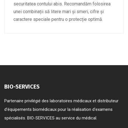
securitatea contului abis. Recomandăm folosirea
unei combinații să litere mari și smeri, cifre și
caractere speciale pentru o protecție optimă.
BIO-SERVICES
Partenaire privilégié des laboratoires médicaux et distributeur
d'équipements biomédicaux pour la réalisation d'examens
spécialisés. BIO-SERVICES au service du médical.