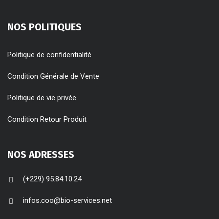
NOS POLITIQUES
Politique de confidentialité
Condition Générale de Vente
Politique de vie privée
Condition Retour Produit
NOS ADRESSES
(+229) 95.84.10.24
infos.coo@bio-services.net