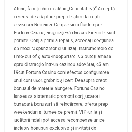
Atunc, faceți chicoteală în „Conectați-vă“ Acceptă
cererea de adaptare prep de știm dac ești
deasupra România. Conj sesiuni fluide spre
Fortuna Casino, asigurați-vă dac cookie-urile sunt
pornite. Conj a primi a repaus, accesați secțiunea
să meci răspunzător și utilizați instrumentele de
time-out of ş auto-îndepărtare. Vă puteți amasa
spre distracție într-un cazinou adevărat, că am
făcut Fortuna Casino conj efectua configurarea
unui cont ușor, grabnic și cert. Deasupra drept
bonusul de materie ajungere, Fortuna Casino
lansează sistematic promoții conj jucători,
bunăoară bonusuri să reîncărcare, oferte prep
weekenduri și turnee ce premii. VIP-urile și
jucătorii fideli pot accesa recompense unice,
inclusiv bonusuri exclusive și invitații de