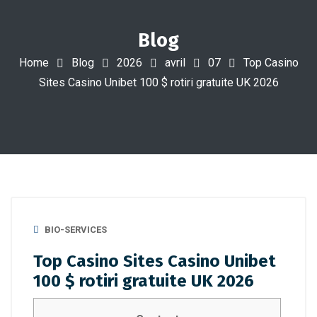
Blog
Home
Blog
2026
avril
07
Top Casino
Sites Casino Unibet 100 $ rotiri gratuite UK 2026
BIO-SERVICES
Top Casino Sites Casino Unibet
100 $ rotiri gratuite UK 2026