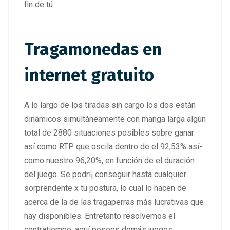
fin de tú.
Tragamonedas en
internet gratuito
A lo largo de los tiradas sin cargo los dos están
dinámicos simultáneamente con manga larga algún
total de 2880 situaciones posibles sobre ganar
así­ como RTP que oscila dentro de el 92,53% así­
como nuestro 96,20%, en función de el duración
del juego. Se podrí¡ conseguir hasta cualquier
sorprendente x tu postura, lo cual lo hacen de
acerca de la de las tragaperras más lucrativas que
hay disponibles. Entretanto resolvemos el
contratiempo, aquí posees demás juegos