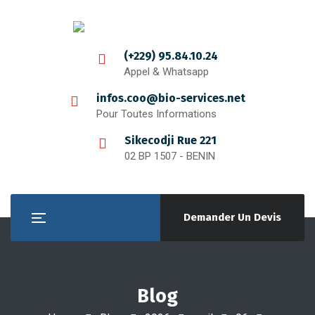
(+229) 95.84.10.24
Appel & Whatsapp
infos.coo@bio-services.net
Pour Toutes Informations
Sikecodji Rue 221
02 BP 1507 - BENIN
Demander Un Devis
Blog