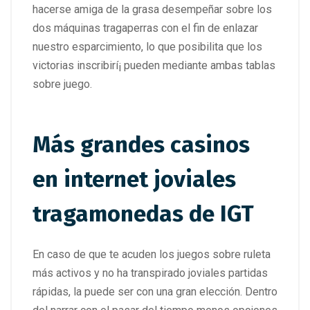
hacerse amiga de la grasa desempeñar sobre los
dos máquinas tragaperras con el fin de enlazar
nuestro esparcimiento, lo que posibilita que los
victorias inscribirí¡ pueden mediante ambas tablas
sobre juego.
Más grandes casinos
en internet joviales
tragamonedas de IGT
En caso de que te acuden los juegos sobre ruleta
más activos y no ha transpirado joviales partidas
rápidas, la puede ser con una gran elección. Dentro