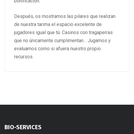
bonificación.
Después, os mostramos las pilares que realizan
de nuestra tarima el espacio excelente de
jugadores igual que tú. Casinos con tragaperras
que no únicamente cumplimentan… Jugamos y
evaluamos como si afuera nuestro propio
recursos.
BIO-SERVICES