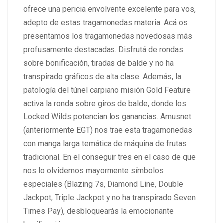
ofrece una pericia envolvente excelente para vos,
adepto de estas tragamonedas materia. Acá os
presentamos los tragamonedas novedosas más
profusamente destacadas. Disfrutá de rondas
sobre bonificación, tiradas de balde y no ha
transpirado gráficos de alta clase. Además, la
patologí­a del túnel carpiano misión Gold Feature
activa la ronda sobre giros de balde, donde los
Locked Wilds potencian los ganancias. Amusnet
(anteriormente EGT) nos trae esta tragamonedas
con manga larga temática de máquina de frutas
tradicional. En el conseguir tres en el caso de que
nos lo olvidemos mayormente símbolos
especiales (Blazing 7s, Diamond Line, Double
Jackpot, Triple Jackpot y no ha transpirado Seven
Times Pay), desbloquearás la emocionante