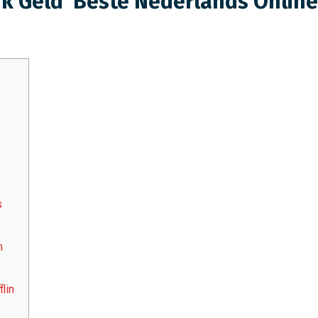
k Geld ️ Beste Nederlands Online 
s
n
lin