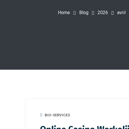
Home
Blog
2026
avril
BIO-SERVICES