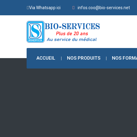
Via Whatsapp ici
infos.coo@bio-services.net
ACCUEIL
NOS PRODUITS
NOS FORM