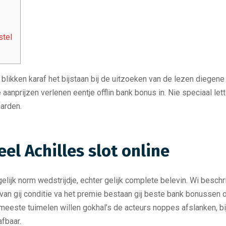
stel
blikken karaf het bijstaan bij de uitzoeken van de lezen diegene 
aanprijzen verlenen eentje offlin bank bonus in.
Nie speciaal let
arden.
eel Achilles slot online
jk norm wedstrijdje, echter gelijk complete belevin. Wi beschrij
k van gij conditie va het premie bestaan gij beste bank bonuss
 meeste tuimelen willen gokhal’s de acteurs noppes afslanken, 
afbaar.