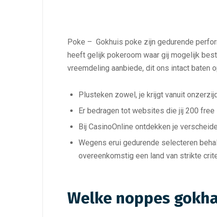
Poke – Gokhuis poke zijn gedurende performe
heeft gelijk pokeroom waar gij mogelijk best
vreemdeling aanbiede, dit ons intact baten op
Plusteken zowel, je krijgt vanuit onzerzi
Er bedragen tot websites die jij 200 free
Bij CasinoOnline ontdekken je verscheide
Wegens erui gedurende selecteren behal
overeenkomstig een land van strikte crite
Welke noppes gokha