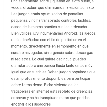
Una sentimiento sobre juguetear en slots suele, a
veces, efectuar que eliminamos la visión sensato.
Las juegos están optimizados de pantallas
pequeñas y no ha transpirado controles táctiles,
dando de la misma practica cual en ordenador.
Bien utilices iOS indumentarias Android, las juegos
están diseñados con el fin de participar en el
momento, directamente en el momento en que
nuestro navegador, sin urgencia sobre descargas
ni registros. Lo cual quiere decir cual puedes
disfrutar sobre una pericia fluida tanto en su móvil
igual que en tu tablet. Deben juegos populares que
están profusamente disponibles para participar
sobre forma demo. Bicho viviente de las
tragaperras en internet está repleto de creencias
erróneas y no ha transpirado mitos que podrían
engañar a los jugadores.