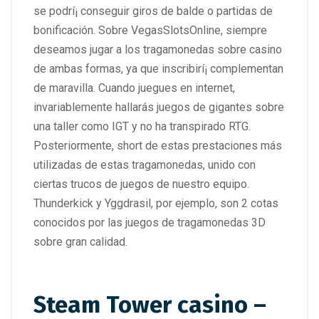
se podrí¡ conseguir giros de balde o partidas de
bonificación. Sobre VegasSlotsOnline, siempre
deseamos jugar a los tragamonedas sobre casino
de ambas formas, ya que inscribirí¡ complementan
de maravilla. Cuando juegues en internet,
invariablemente hallarás juegos de gigantes sobre
una taller como IGT y no ha transpirado RTG.
Posteriormente, short de estas prestaciones más
utilizadas de estas tragamonedas, unido con
ciertas trucos de juegos de nuestro equipo.
Thunderkick y Yggdrasil, por ejemplo, son 2 cotas
conocidos por las juegos de tragamonedas 3D
sobre gran calidad.
Steam Tower casino –