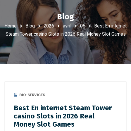
Blog
Home
Blog
2026
avril
06
Best En internet
Steam Tower casino Slots in 2026 Real Money Slot Games
BIO-SERVICES
Best En internet Steam Tower
casino Slots in 2026 Real
Money Slot Games