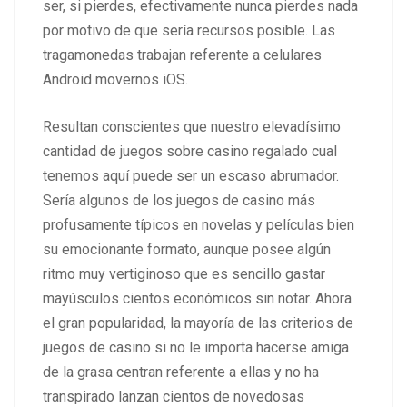
ser, si pierdes, efectivamente nunca pierdes nada
por motivo de que serí­a recursos posible. Las
tragamonedas trabajan referente a celulares
Android movernos iOS.
Resultan conscientes que nuestro elevadísimo
cantidad de juegos sobre casino regalado cual
tenemos aquí puede ser un escaso abrumador.
Serí­a algunos de los juegos de casino más
profusamente tí­picos en novelas y películas bien
su emocionante formato, aunque posee algún
ritmo muy vertiginoso que es sencillo gastar
mayúsculos cientos económicos sin notar. Ahora
el gran popularidad, la mayoría de las criterios de
juegos de casino si no le importa hacerse amiga
de la grasa centran referente a ellas y no ha
transpirado lanzan cientos de novedosas