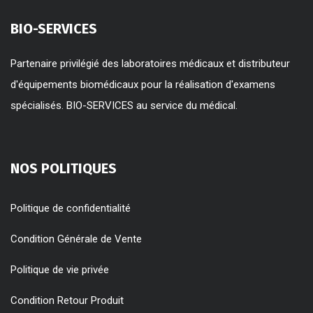
BIO-SERVICES
Partenaire privilégié des laboratoires médicaux et distributeur
d'équipements biomédicaux pour la réalisation d'examens
spécialisés. BIO-SERVICES au service du médical.
NOS POLITIQUES
Politique de confidentialité
Condition Générale de Vente
Politique de vie privée
Condition Retour Produit