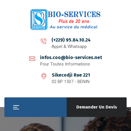
(+229) 95.84.10.24
Appel & Whatsapp
infos.coo@bio-services.net
Pour Toutes Informations
Sikecodji Rue 221
02 BP 1507 - BENIN
Demander Un Devis