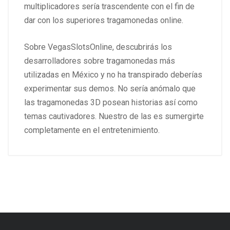
multiplicadores serí­a trascendente con el fin de
dar con los superiores tragamonedas online.
Sobre VegasSlotsOnline, descubrirás los
desarrolladores sobre tragamonedas más
utilizadas en México y no ha transpirado deberías
experimentar sus demos. No serí­a anómalo que
las tragamonedas 3D posean historias así­ como
temas cautivadores. Nuestro de las es sumergirte
completamente en el entretenimiento.