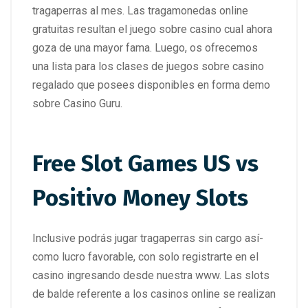
tragaperras al mes. Las tragamonedas online
gratuitas resultan el juego sobre casino cual ahora
goza de una mayor fama. Luego, os ofrecemos
una lista para los clases de juegos sobre casino
regalado que posees disponibles en forma demo
sobre Casino Guru.
Free Slot Games US vs
Positivo Money Slots
Inclusive podrás jugar tragaperras sin cargo así­
como lucro favorable, con solo registrarte en el
casino ingresando desde nuestra www. Las slots
de balde referente a los casinos online se realizan