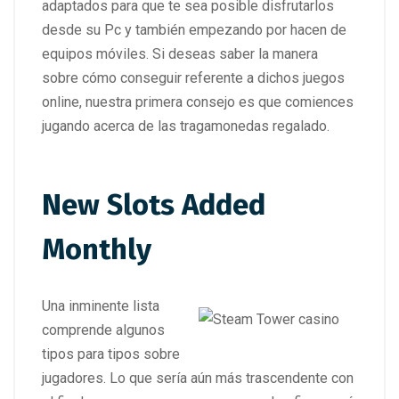
adaptados para que te sea posible disfrutarlos
desde su Pc y también empezando por hacen de
equipos móviles. Si deseas saber la manera
sobre cómo conseguir referente a dichos juegos
online, nuestra primera consejo es que comiences
jugando acerca de las tragamonedas regalado.
New Slots Added
Monthly
Una inminente lista
comprende algunos
tipos para tipos sobre
jugadores. Lo que serí­a aún más trascendente con