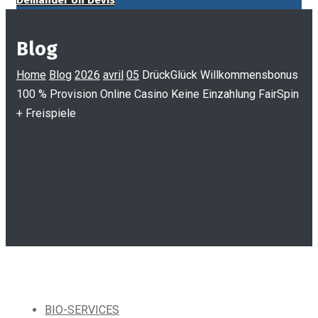
Demander Un Devis
Blog
Home
Blog
2026
avril
05
DrückGlück Willkommensbonus
100 % Provision Online Casino Keine Einzahlung FairSpin
+ Freispiele
BIO-SERVICES