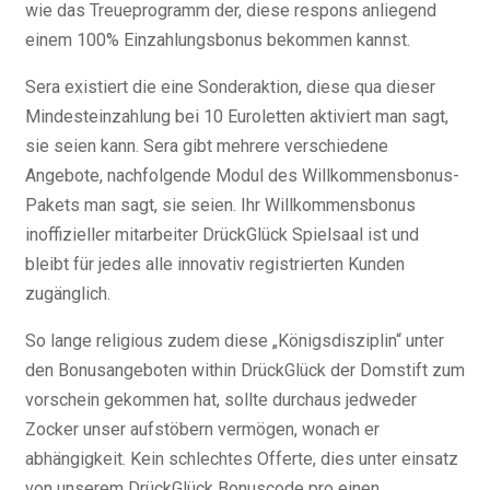
wie das Treueprogramm der, diese respons anliegend
einem 100% Einzahlungsbonus bekommen kannst.
Sera existiert die eine Sonderaktion, diese qua dieser
Mindesteinzahlung bei 10 Euroletten aktiviert man sagt,
sie seien kann. Sera gibt mehrere verschiedene
Angebote, nachfolgende Modul des Willkommensbonus-
Pakets man sagt, sie seien. Ihr Willkommensbonus
inoffizieller mitarbeiter DrückGlück Spielsaal ist und
bleibt für jedes alle innovativ registrierten Kunden
zugänglich.
So lange religious zudem diese „Königsdisziplin“ unter
den Bonusangeboten within DrückGlück der Domstift zum
vorschein gekommen hat, sollte durchaus jedweder
Zocker unser aufstöbern vermögen, wonach er
abhängigkeit. Kein schlechtes Offerte, dies unter einsatz
von unserem DrückGlück Bonuscode pro einen