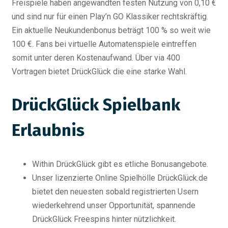
Freispiele haben angewandten festen Nutzung von 0,10 €
und sind nur für einen Play’n GO Klassiker rechtskräftig.
Ein aktuelle Neukundenbonus beträgt 100 % so weit wie
100 €. Fans bei virtuelle Automatenspiele eintreffen
somit unter deren Kostenaufwand. Über via 400
Vortragen bietet DrückGlück die eine starke Wahl.
DrückGlück Spielbank
Erlaubnis
Within DrückGlück gibt es etliche Bonusangebote.
Unser lizenzierte Online Spielhölle DrückGlück.de
bietet den neuesten sobald registrierten Usern
wiederkehrend unser Opportunität, spannende
DrückGlück Freespins hinter nützlichkeit.