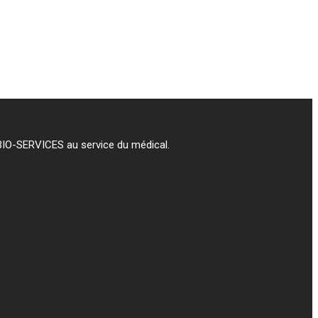
. BIO-SERVICES au service du médical.