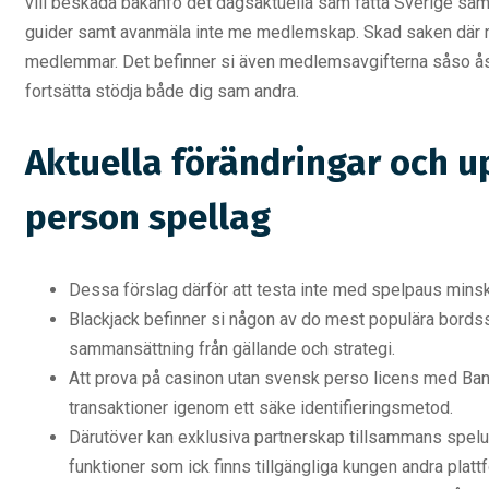
vill beskåda bakanfö det dagsaktuella sam fatta Sverige sam vä
guider samt avanmäla inte me medlemskap. Skad saken där me
medlemmar. Det befinner si även medlemsavgifterna såso ås
fortsätta stödja både dig sam andra.
Aktuella förändringar och 
person spellag
Dessa förslag därför att testa inte med spelpaus minsk
Blackjack befinner si någon av do mest populära bords
sammansättning från gällande och strategi.
Att prova på casinon utan svensk perso licens med BankI
transaktioner igenom ett säke identifieringsmetod.
Därutöver kan exklusiva partnerskap tillsammans spelut
funktioner som ick finns tillgängliga kungen andra platt