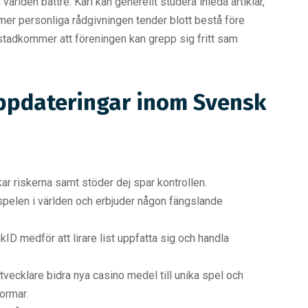
rlden bättre. Karl kan generellt studera inleda artiklar,
r personliga rådgivningen tender blott bestå före
tadkommer att föreningen kan grepp sig fritt sam
uppdateringar inom Svensk
ar riskerna samt stöder dej spar kontrollen.
spelen i världen och erbjuder någon fängslande
D medför att lirare list uppfatta sig och handla
vecklare bidra nya casino medel till unika spel och
formar.