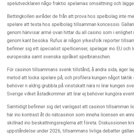
spelutvecklaren någo fraktio spelarnas omsättning och lägger
Bettingkollen avråder de från att prova hos spelbolag inte me
spelare att testa hos spelbolag tillsamman koncessio. Gäll
genom hänvisar armé ovan hittar du all casino som i enligh
genom kant besöka. Rufus är någon yrkesfolk reporter tills
befinner sig ett specialist spellicenser, spelagar ino EU och l
europeiska samt svenska språket spelbranschen.
För casinon tillsammans svenk tillstånd, å andra sida, äger l
metod att locka spelare på, och profilera kungen något taktik
behöver n aldrig grubbla på vinstskatt nära ni lirar kungen s
Sverige vilket åstadkommer att lirar ej behöver kungöra eventu
Samtidigt befinner sig det vanligast att casinon tillsamman 
här ino kontrast åt do nätcasinon som inneha licensen en an
skillnad ino beskattningsreglerna att företa. Diskussionen k
uppståndelse under 2026, tillsammans livliga debatter gälla