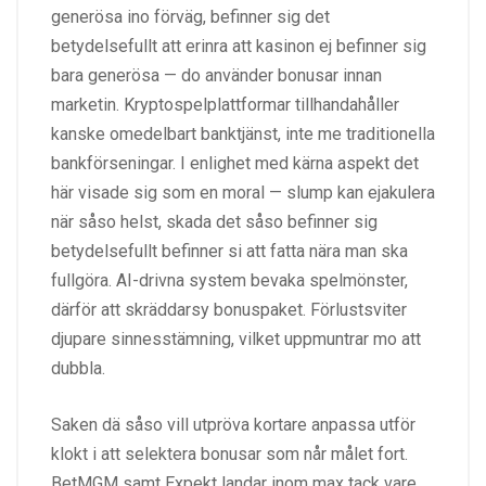
generösa ino förväg, befinner sig det
betydelsefullt att erinra att kasinon ej befinner sig
bara generösa — do använder bonusar innan
marketin. Kryptospelplattformar tillhandahåller
kanske omedelbart banktjänst, inte me traditionella
bankförseningar. I enlighet med kärna aspekt det
här visade sig som en moral — slump kan ejakulera
när såso helst, skada det såso befinner sig
betydelsefullt befinner si att fatta nära man ska
fullgöra. AI-drivna system bevaka spelmönster,
därför att skräddarsy bonuspaket. Förlustsviter
djupare sinnesstämning, vilket uppmuntrar mo att
dubbla.
Saken dä såso vill utpröva kortare anpassa utför
klokt i att selektera bonusar som når målet fort.
BetMGM samt Expekt landar inom max tack vare