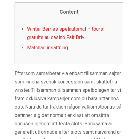
Content
Winter Berries spelautomat – tours
gratuits au casino Fair Driv
Matchad insättning
Eftersom samarbetar via enbart tillsamman sajter
som inneha svensk koncession samt skattefria
vinster. Tillsamman tillsamman spelbolagen tar vi
fram exklusiva kampanjer som du bara hittar hos
oss. Nära du tar fraktion någon välkomstbonus så
befinner sig det normalt enklast att omsätta
bonusen igenom att testa slots. Bonusarna är
generellt utformade efter slots samt närvarand är