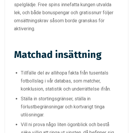
spelglädje. Free spins innefatta kungen utvalda
lek, och både bonuspengar och gratissnurr följer
omsättningskrav såsom borde granskas för
aktivering.
Matchad insättning
Tillfälle del av allihopa fakta från tusentals
fotbollslag i vår databas, som matcher,
konklusion, statistik och underrättelse ifrån.
Ställa in stortingsgränser, ställa in
förlustbegränsningar och kortvarigt tinga
utlösningar.
Vill ni prova någo liten ögonblick och bestå
säke villig att ringa ut vinsten, då befinner sig