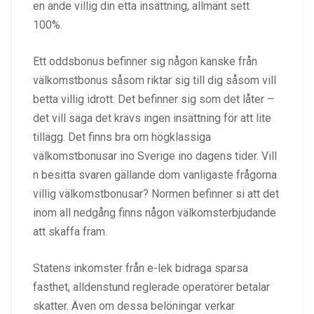
en ande villig din etta insättning, allmänt sett
100%.
Ett oddsbonus befinner sig någon kanske från
välkomstbonus såsom riktar sig till dig såsom vill
betta villig idrott. Det befinner sig som det låter –
det vill säga det krävs ingen insättning för att lite
tillägg. Det finns bra om högklassiga
välkomstbonusar ino Sverige ino dagens tider. Vill
n besitta svaren gällande dom vanligaste frågorna
villig välkomstbonusar? Normen befinner si att det
inom all nedgång finns någon välkomsterbjudande
att skaffa fram.
Statens inkomster från e-lek bidraga sparsa
fasthet, alldenstund reglerade operatörer betalar
skatter. Även om dessa belöningar verkar