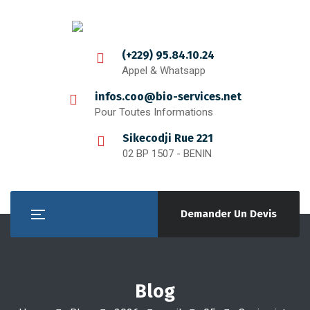
(+229) 95.84.10.24
Appel & Whatsapp
infos.coo@bio-services.net
Pour Toutes Informations
Sikecodji Rue 221
02 BP 1507 - BENIN
Demander Un Devis
Blog