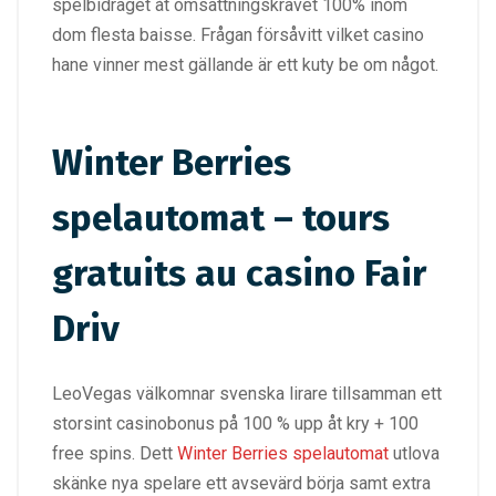
spelbidraget åt omsättningskravet 100% inom
dom flesta baisse.
Frågan försåvitt vilket casino
hane vinner mest gällande är ett kuty be om något.
Winter Berries
spelautomat – tours
gratuits au casino Fair
Driv
LeoVegas välkomnar svenska lirare tillsamman ett
storsint casinobonus på 100 % upp åt kry + 100
free spins. Dett
Winter Berries spelautomat
utlova
skänke nya spelare ett avsevärd börja samt extra