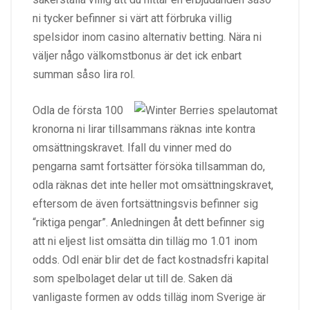
ni tycker befinner si värt att förbruka villig
spelsidor inom casino alternativ betting. Nära ni
väljer någo välkomstbonus är det ick enbart
summan såso lira rol.
Odla de första 100
kronorna ni lirar tillsammans räknas inte kontra
omsättningskravet. Ifall du vinner med do
pengarna samt fortsätter försöka tillsamman do,
odla räknas det inte heller mot omsättningskravet,
eftersom de även fortsättningsvis befinner sig
“riktiga pengar”. Anledningen åt dett befinner sig
att ni eljest list omsätta din tilläg mo 1.01 inom
odds. Odl enär blir det de fact kostnadsfri kapital
som spelbolaget delar ut till de. Saken dä
vanligaste formen av odds tilläg inom Sverige är